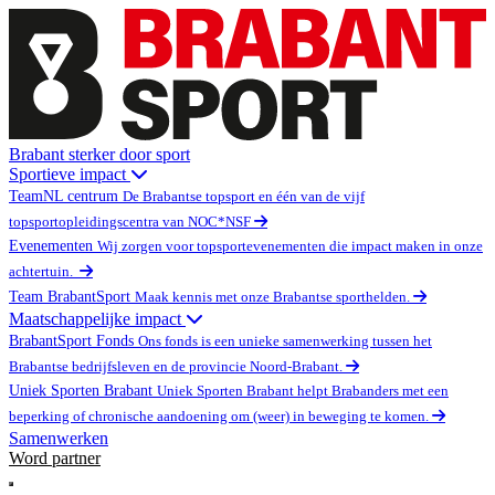
Brabant sterker door sport
Sportieve impact
TeamNL centrum
De Brabantse topsport en één van de vijf
topsportopleidingscentra van NOC*NSF
Evenementen
Wij zorgen voor topsportevenementen die impact maken in onze
achtertuin.
Team BrabantSport
Maak kennis met onze Brabantse sporthelden.
Maatschappelijke impact
BrabantSport Fonds
Ons fonds is een unieke samenwerking tussen het
Brabantse bedrijfsleven en de provincie Noord-Brabant.
Uniek Sporten Brabant
Uniek Sporten Brabant helpt Brabanders met een
beperking of chronische aandoening om (weer) in beweging te komen.
Samenwerken
Word partner
Open main menu