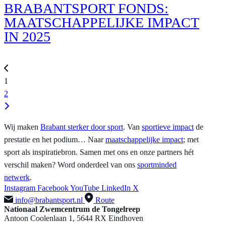
BRABANTSPORT FONDS:
MAATSCHAPPELIJKE IMPACT
IN 2025
1
2
Wij maken
Brabant sterker door sport
. Van
sportieve impact
de
prestatie en het podium… Naar
maatschappelijke impact
; met
sport als inspiratiebron. Samen met ons en onze partners hét
verschil maken? Word onderdeel van ons
sportminded
netwerk
.
Instagram
Facebook
YouTube
LinkedIn
X
info@brabantsport.nl
Route
Nationaal Zwemcentrum de Tongelreep
Antoon Coolenlaan 1, 5644 RX Eindhoven