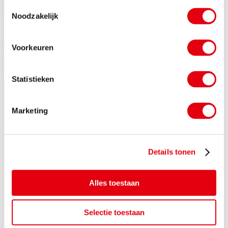
Toestemmingsselectie
03/06/2026
Noodzakelijk
EK WATERPOLO VROUWEN
Voorkeuren
KEERT IN 2028 TERUG IN
EINDHOVEN
Statistieken
Marketing
Details tonen
Alles toestaan
Selectie toestaan