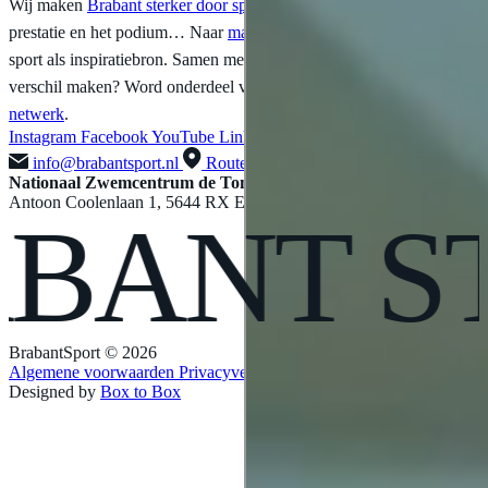
Wij maken
Brabant sterker door sport
. Van
sportieve impact
de
prestatie en het podium… Naar
maatschappelijke impact
; met
sport als inspiratiebron. Samen met ons en onze partners hét
verschil maken? Word onderdeel van ons
sportminded
netwerk
.
Instagram
Facebook
YouTube
LinkedIn
X
info@brabantsport.nl
Route
Nationaal Zwemcentrum de Tongelreep
Antoon Coolenlaan 1, 5644 RX Eindhoven
ANT
STE
BrabantSport © 2026
Algemene voorwaarden
Privacyverklaring
Designed by
Box to Box