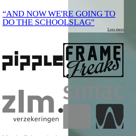
“AND NOW WE'RE GOING TO
DO THE SCHOOLSLAG"
Lees meer
Meer nieuws