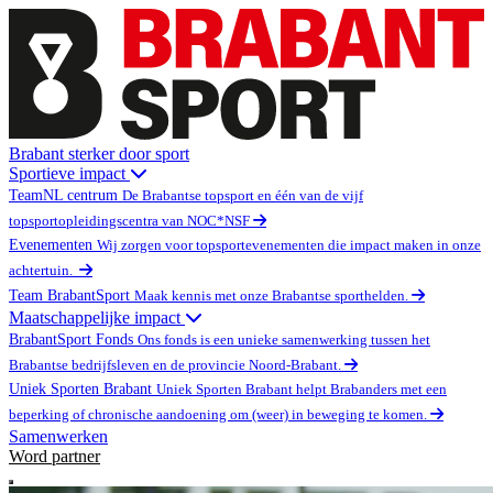
Brabant sterker door sport
Sportieve impact
TeamNL centrum
De Brabantse topsport en één van de vijf
topsportopleidingscentra van NOC*NSF
Evenementen
Wij zorgen voor topsportevenementen die impact maken in onze
achtertuin.
Team BrabantSport
Maak kennis met onze Brabantse sporthelden.
Maatschappelijke impact
BrabantSport Fonds
Ons fonds is een unieke samenwerking tussen het
Brabantse bedrijfsleven en de provincie Noord-Brabant.
Uniek Sporten Brabant
Uniek Sporten Brabant helpt Brabanders met een
beperking of chronische aandoening om (weer) in beweging te komen.
Samenwerken
Word partner
Open main menu