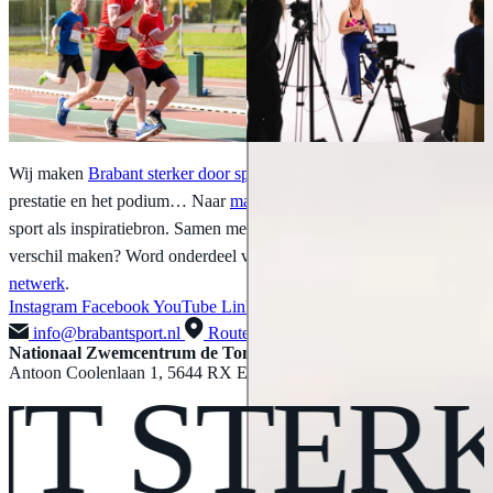
Wij maken
Brabant sterker door sport
. Van
sportieve impact
de
prestatie en het podium… Naar
maatschappelijke impact
; met
sport als inspiratiebron. Samen met ons en onze partners hét
verschil maken? Word onderdeel van ons
sportminded
netwerk
.
Instagram
Facebook
YouTube
LinkedIn
X
info@brabantsport.nl
Route
Nationaal Zwemcentrum de Tongelreep
Antoon Coolenlaan 1, 5644 RX Eindhoven
T
STERK