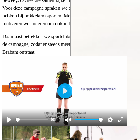
beweegcoaches die samen kijken naar wat wél mogelijk is.
Voor deze campagne spraken we drie Brabanders die zelf baat
hebben bij prikkelarm sporten. Met hun verhalen inspireren en
motiveren we anderen om óók in beweging te komen.
Daarnaast betrekken we sportclubs en verenigingen actief bij
de campagne, zodat er steeds meer prikkelarm sportaanbod in
Brabant ontstaat.
Play
00:21
Play
Mute
Settings
Enter
fullscreen