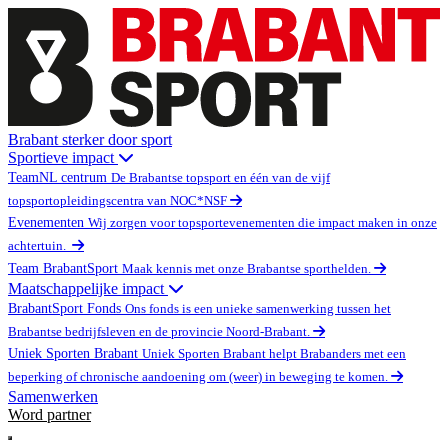
Brabant sterker door sport
Sportieve impact
TeamNL centrum
De Brabantse topsport en één van de vijf
topsportopleidingscentra van NOC*NSF
Evenementen
Wij zorgen voor topsportevenementen die impact maken in onze
achtertuin.
Team BrabantSport
Maak kennis met onze Brabantse sporthelden.
Maatschappelijke impact
BrabantSport Fonds
Ons fonds is een unieke samenwerking tussen het
Brabantse bedrijfsleven en de provincie Noord-Brabant.
Uniek Sporten Brabant
Uniek Sporten Brabant helpt Brabanders met een
beperking of chronische aandoening om (weer) in beweging te komen.
Samenwerken
Word partner
Open main menu