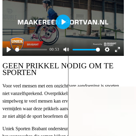
Play
00:53
Play
Mute
Settings
Enter
GEEN PRIKKEL NODIG OM TE
fullscreen
SPORTEN
Voor veel mensen met een onzichtbare aandoening is sporten
niet vanzelfsprekend. Overprikkeling door licht, geluid of
simpelweg te veel mensen kan ervoor zorgen dat zij plekken
vermijden waar deze prikkels aanwezig zijn. Daardoor kunnen
ze niet altijd de sport beoefenen die ze graag zouden doen.
Uniek Sporten Brabant ondersteunt deze Brabanders met