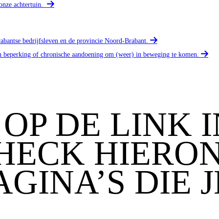
onze achtertuin.
rabantse bedrijfsleven en de provincie Noord-Brabant.
n beperking of chronische aandoening om (weer) in beweging te komen.
 OP DE LINK 
CHECK HIERO
AGINA’S DIE J