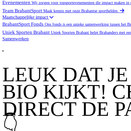
Evenementen
Wij zorgen voor topsportevenementen die impact maken in 
Team BrabantSport
Maak kennis met onze Brabantse sporthelden.
Maatschappelijke impact
BrabantSport Fonds
Ons fonds is een unieke samenwerking tussen het B
Uniek Sporten Brabant
Uniek Sporten Brabant helpt Brabanders met ee
Samenwerken
Word partner
Open main menu
LEUK DAT JE
BIO KIJKT! 
DIRECT DE P
👇