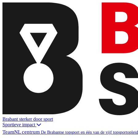
Brabant sterker door sport
Sportieve impact
TeamNL centrum
De Brabantse topsport en één van de vijf topsportopl