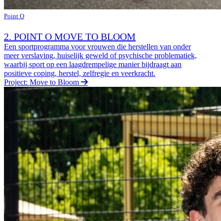
Point O
2. POINT O MOVE TO BLOOM
Een sportprogramma voor vrouwen die herstellen van onder
meer verslaving, huiselijk geweld of psychische problematiek,
waarbij sport op een laagdrempelige manier bijdraagt aan
positieve coping, herstel, zelfregie en veerkracht.
Project: Move to Bloom