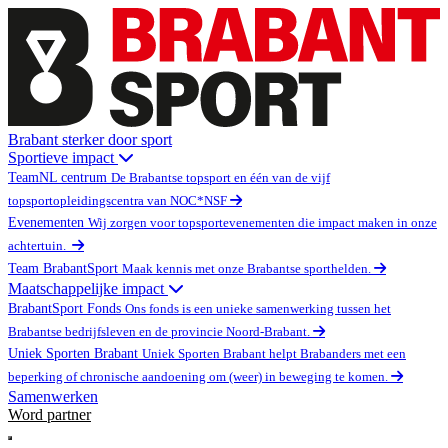
Brabant sterker door sport
Sportieve impact
TeamNL centrum
De Brabantse topsport en één van de vijf
topsportopleidingscentra van NOC*NSF
Evenementen
Wij zorgen voor topsportevenementen die impact maken in onze
achtertuin.
Team BrabantSport
Maak kennis met onze Brabantse sporthelden.
Maatschappelijke impact
BrabantSport Fonds
Ons fonds is een unieke samenwerking tussen het
Brabantse bedrijfsleven en de provincie Noord-Brabant.
Uniek Sporten Brabant
Uniek Sporten Brabant helpt Brabanders met een
beperking of chronische aandoening om (weer) in beweging te komen.
Samenwerken
Word partner
Open main menu