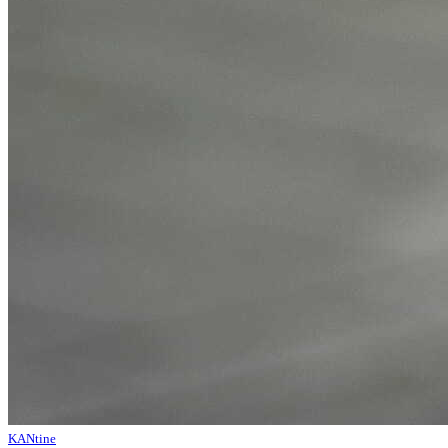
KANtine