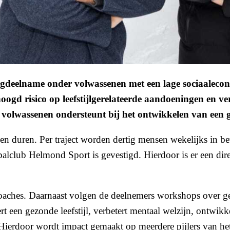
deelname onder volwassenen met een lage sociaaleconomis
hoogd risico op leefstijlgerelateerde aandoeningen en v
olwassenen ondersteunt bij het ontwikkelen van een ge
n duren. Per traject worden dertig mensen wekelijks in be
lclub Helmond Sport is gevestigd. Hierdoor is er een dir
aches. Daarnaast volgen de deelnemers workshops over gez
t een gezonde leefstijl, verbetert mentaal welzijn, ontwikke
. Hierdoor wordt impact gemaakt op meerdere pijlers van h