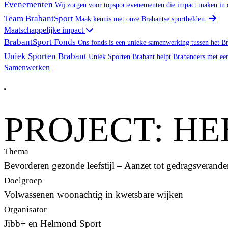
Evenementen
Wij zorgen voor topsportevenementen die impact maken in 
Team BrabantSport
Maak kennis met onze Brabantse sporthelden.
Maatschappelijke impact
BrabantSport Fonds
Ons fonds is een unieke samenwerking tussen het B
Uniek Sporten Brabant
Uniek Sporten Brabant helpt Brabanders met ee
Samenwerken
Word partner
Open main menu
PROJECT: H
Thema
Bevorderen gezonde leefstijl – Aanzet tot gedragsverande
Doelgroep
Volwassenen woonachtig in kwetsbare wijken
Organisator
Jibb+ en Helmond Sport