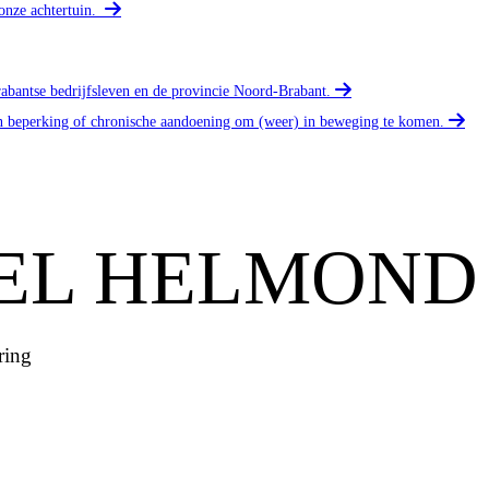
onze achtertuin.
rabantse bedrijfsleven en de provincie Noord-Brabant.
n beperking of chronische aandoening om (weer) in beweging te komen.
EEL HELMON
ring