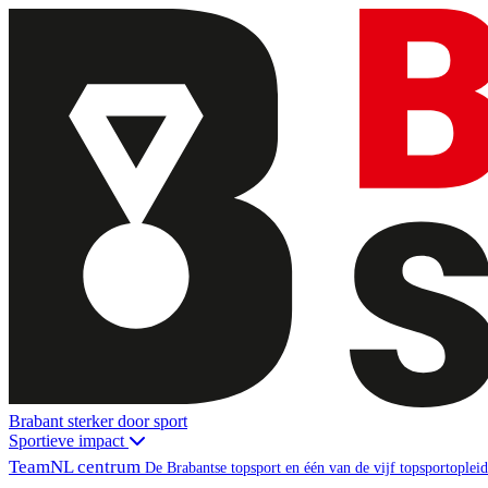
Brabant sterker door sport
Sportieve impact
TeamNL centrum
De Brabantse topsport en één van de vijf topsportopl