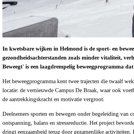
In kwetsbare wijken in Helmond is de sport- en beweeg
gezondheidsachterstanden zoals minder vitaliteit, ver
Beweegt' is een laagdrempelig beweegprogramma dat v
Het beweegprogramma kent twee trajecten die twaalf weke
locatie: de vernieuwde Campus De Braak, waar ook voetba
de aantrekkingskracht en motivatie vergroot.
Deelnemers sporten en bewegen onder begeleiding van co
ontspanning, balans en stressreductie. Het project bevorder
dringt eenzaamheid terug door gezamenlijke activiteiten