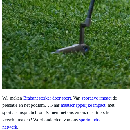
Wij maken
Brabant sterker door sport
. Van
sportieve impact
de
prestatie en het podium… Naar
maatschappelijke impact
; met
sport als inspiratiebron. Samen met ons en onze partners hét
verschil maken? Word onderdeel van ons
sportminded
netwerk
.