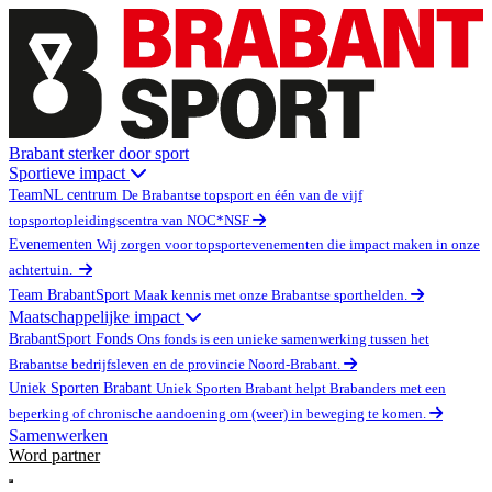
Brabant sterker door sport
Sportieve impact
TeamNL centrum
De Brabantse topsport en één van de vijf
topsportopleidingscentra van NOC*NSF
Evenementen
Wij zorgen voor topsportevenementen die impact maken in onze
achtertuin.
Team BrabantSport
Maak kennis met onze Brabantse sporthelden.
Maatschappelijke impact
BrabantSport Fonds
Ons fonds is een unieke samenwerking tussen het
Brabantse bedrijfsleven en de provincie Noord-Brabant.
Uniek Sporten Brabant
Uniek Sporten Brabant helpt Brabanders met een
beperking of chronische aandoening om (weer) in beweging te komen.
Samenwerken
Word partner
Open main menu