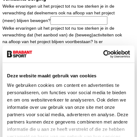
Welke ervaringen uit het project tot nu toe sterken je in de
verwachting dat deelnemers ook na afloop van het project
(meer) blijven bewegen?
Welke ervaringen uit het project tot nu toe sterken je in de
verwachting dat (het aanbod van) de (beweeg)activiteiten ook
na afloop van het project blijven voortbestaan? Is er
bijvoorbeeld al concreter zicht op (extra) funding door andere
partijen?
Succesfactoren
Deze website maakt gebruik van cookies
Zou je het project tot dusver als succesvol willen omschrijven?
Waarom wel of niet?
We gebruiken cookies om content en advertenties te
Zo niet, wat is er nodig om het alsnog succesvol te laten zijn?
personaliseren, om functies voor social media te bieden
en om ons websiteverkeer te analyseren. Ook delen we
Wat vind je de sterkste 3 punten uit je project/programma (tot
informatie over uw gebruik van onze site met onze
partners voor social media, adverteren en analyse. Deze
nu toe)?
partners kunnen deze gegevens combineren met andere
Schaalbaarheid
informatie die u aan ze heeft verstrekt of die ze hebben
In hoeverre is je project schaalbaar naar andere locaties in
verzameld op basis van uw gebruik van hun services.