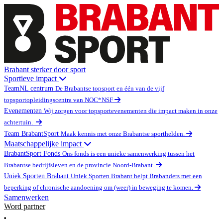
Brabant sterker door sport
Sportieve impact
TeamNL centrum
De Brabantse topsport en één van de vijf
topsportopleidingscentra van NOC*NSF
Evenementen
Wij zorgen voor topsportevenementen die impact maken in onze
achtertuin.
Team BrabantSport
Maak kennis met onze Brabantse sporthelden.
Maatschappelijke impact
BrabantSport Fonds
Ons fonds is een unieke samenwerking tussen het
Brabantse bedrijfsleven en de provincie Noord-Brabant.
Uniek Sporten Brabant
Uniek Sporten Brabant helpt Brabanders met een
beperking of chronische aandoening om (weer) in beweging te komen.
Samenwerken
Word partner
Open main menu