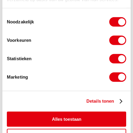
Brabant?
Zie voor jezelf en/of partners een rol om het verder
Toestemmingsselectie
opschalen binnen Brabant.
Noodzakelijk
Voorkeuren
Statistieken
Marketing
Details tonen
Alles toestaan