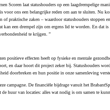
Samen Scoren laat statushouders op een laagdrempelige man
 is voor ons een belangrijke reden om aan te sluiten. Nu k
 of praktische zaken – waardoor statushouders stoppen en u
 kan een drempel zijn om ergens lid te worden. En dat is z
 verbondenheid te krijgen. ”
ezen positieve effecten heeft op fysieke en mentale gezon
rt, en daar hoort dit project zeker bij. Statushouders worde
heid doorbreken en hun positie in onze samenleving verst
 deze campagne. De financiële bijdrage vanuit het Brabant
t de huur van locaties: alles wat nodig is om samen te kun