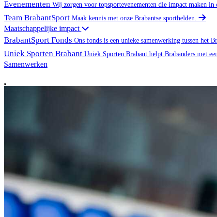
Evenementen
Wij zorgen voor topsportevenementen die impact maken in 
Team BrabantSport
Maak kennis met onze Brabantse sporthelden.
Maatschappelijke impact
BrabantSport Fonds
Ons fonds is een unieke samenwerking tussen het B
Uniek Sporten Brabant
Uniek Sporten Brabant helpt Brabanders met ee
Samenwerken
Word partner
Open main menu