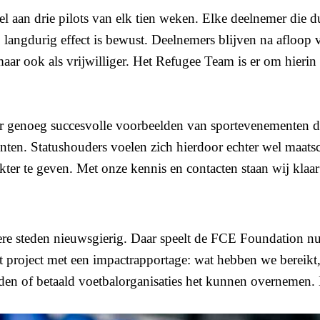
 deel aan drie pilots van elk tien weken. Elke deelnemer di
angdurig effect is bewust. Deelnemers blijven na afloop va
ar ook als vrijwilliger. Het Refugee Team is er om hierin 
n er genoeg succesvolle voorbeelden van sportevenementen d
nten. Statushouders voelen zich hierdoor echter wel maatsc
kter te geven. Met onze kennis en contacten staan wij klaar
e steden nieuwsgierig. Daar speelt de FCE Foundation nu 
 project met een impactrapportage: wat hebben we bereikt,
teden of betaald voetbalorganisaties het kunnen overnemen