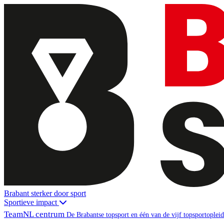
Brabant sterker door sport
Sportieve impact
TeamNL centrum
De Brabantse topsport en één van de vijf topsportopl