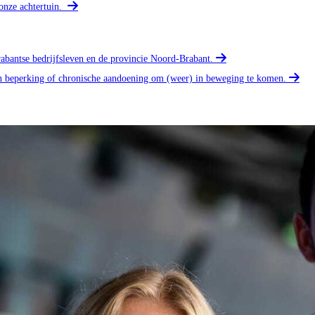
onze achtertuin.
rabantse bedrijfsleven en de provincie Noord-Brabant.
n beperking of chronische aandoening om (weer) in beweging te komen.