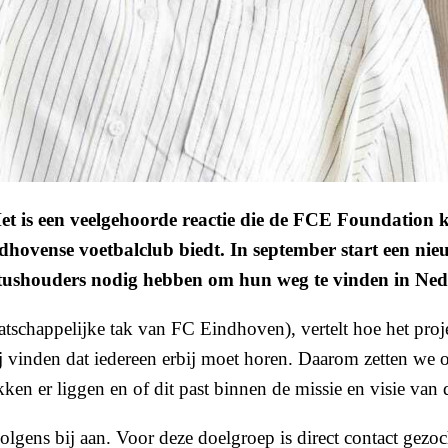
Het is een veelgehoorde reactie die de FCE Foundation
ovense voetbalclub biedt. In september start een nieu
statushouders nodig hebben om hun weg te vinden in Ne
chappelijke tak van FC Eindhoven), vertelt hoe het proj
ij vinden dat iedereen erbij moet horen. Daarom zetten we 
kken er liggen en of dit past binnen de missie en visie va
olgens bij aan. Voor deze doelgroep is direct contact gez