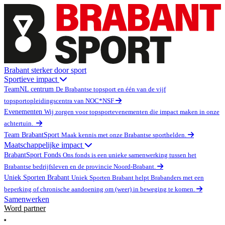
Brabant sterker door sport
Sportieve impact
TeamNL centrum
De Brabantse topsport en één van de vijf
topsportopleidingscentra van NOC*NSF
Evenementen
Wij zorgen voor topsportevenementen die impact maken in onze
achtertuin.
Team BrabantSport
Maak kennis met onze Brabantse sporthelden.
Maatschappelijke impact
BrabantSport Fonds
Ons fonds is een unieke samenwerking tussen het
Brabantse bedrijfsleven en de provincie Noord-Brabant.
Uniek Sporten Brabant
Uniek Sporten Brabant helpt Brabanders met een
beperking of chronische aandoening om (weer) in beweging te komen.
Samenwerken
Word partner
Open main menu