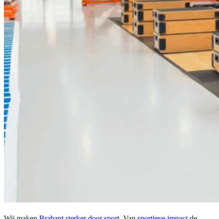
Wij maken
Brabant sterker door sport
. Van
sportieve impact
de