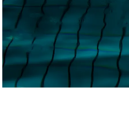
“IK HEB OP VEEL
PLEKKEN IN DE WERELD
GETRAIND, MAAR
NERGENS IS HET ZÓ