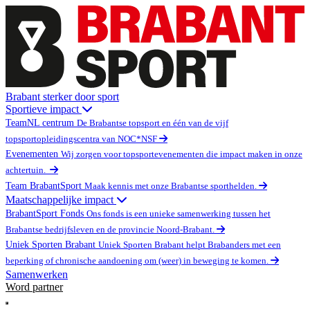
Brabant sterker door sport
Sportieve impact
TeamNL centrum
De Brabantse topsport en één van de vijf
topsportopleidingscentra van NOC*NSF
Evenementen
Wij zorgen voor topsportevenementen die impact maken in onze
achtertuin.
Team BrabantSport
Maak kennis met onze Brabantse sporthelden.
Maatschappelijke impact
BrabantSport Fonds
Ons fonds is een unieke samenwerking tussen het
Brabantse bedrijfsleven en de provincie Noord-Brabant.
Uniek Sporten Brabant
Uniek Sporten Brabant helpt Brabanders met een
beperking of chronische aandoening om (weer) in beweging te komen.
Samenwerken
Word partner
Open main menu