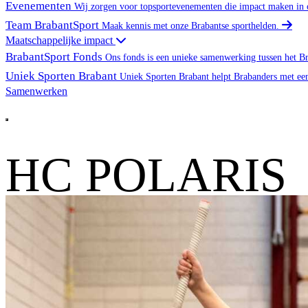
Evenementen
Wij zorgen voor topsportevenementen die impact maken in 
Team BrabantSport
Maak kennis met onze Brabantse sporthelden.
Maatschappelijke impact
BrabantSport Fonds
Ons fonds is een unieke samenwerking tussen het B
Uniek Sporten Brabant
Uniek Sporten Brabant helpt Brabanders met ee
Samenwerken
Word partner
Open main menu
HC POLARIS