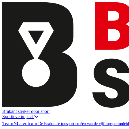
Brabant sterker door sport
Sportieve impact
TeamNL centrum
De Brabantse topsport en één van de vijf topsportopl