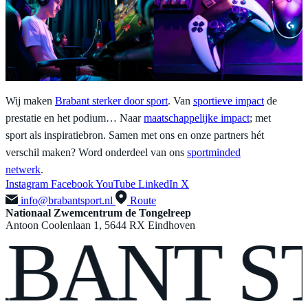
Wij maken
Brabant sterker door sport
. Van
sportieve impact
de
prestatie en het podium… Naar
maatschappelijke impact
; met
sport als inspiratiebron. Samen met ons en onze partners hét
verschil maken? Word onderdeel van ons
sportminded
netwerk
.
Instagram
Facebook
YouTube
LinkedIn
X
info@brabantsport.nl
Route
Nationaal Zwemcentrum de Tongelreep
Antoon Coolenlaan 1, 5644 RX Eindhoven
ANT
ST