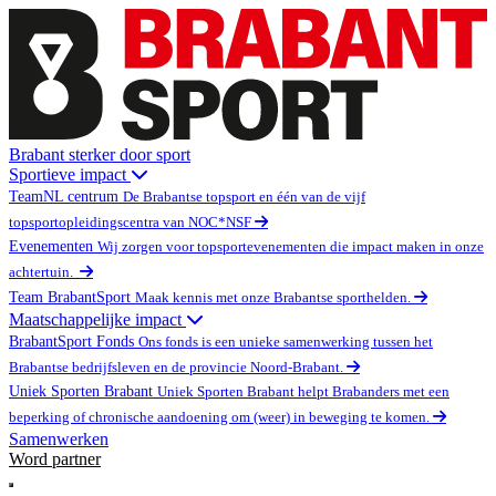
Brabant sterker door sport
Sportieve impact
TeamNL centrum
De Brabantse topsport en één van de vijf
topsportopleidingscentra van NOC*NSF
Evenementen
Wij zorgen voor topsportevenementen die impact maken in onze
achtertuin.
Team BrabantSport
Maak kennis met onze Brabantse sporthelden.
Maatschappelijke impact
BrabantSport Fonds
Ons fonds is een unieke samenwerking tussen het
Brabantse bedrijfsleven en de provincie Noord-Brabant.
Uniek Sporten Brabant
Uniek Sporten Brabant helpt Brabanders met een
beperking of chronische aandoening om (weer) in beweging te komen.
Samenwerken
Word partner
Open main menu